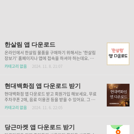
한살림 앱 다운로드
온라인에서 한살림 물품을 구매하기 위해서는 '한살림
장보기' 홈페이지나 앱에 접속을 하셔야 하는데요. 앱을
다운 받고 로그인 해 놓으시면, 매번 웹사이트에서 검색
카테고리 없음
2024. 11. 8. 21:07
할 필요 없이 편리하게 사용하실 수 있습니다. 🔻한살
림 장보기 앱 다운로드🔻 2024 한살림 신규가입 혜
택 2024년 한살림 조합원으로 신규 가입하시면 한살림
현대백화점 앱 다운로드 받기
물품 할인쿠폰 2종과 금액 할인쿠폰 2종을 받으실 수
있습니다. 할인쿠폰은 매장, 온라인·전화 주문 중 어디
현대백화점 앱 다운로드 받고 회원가입 해보세요. 무료
서나 사용하실 수 있어요. 한살림의 다양한 물품을 부담
주차쿠폰 2매, 음료 이용권 등을 받을 수 있어요. 그 외
없이 이용해 보시길 바랍니다. ✅ 쿠폰 발급 대상 : 202
다양한 이벤트에 참여 및 전자영수증, 예약, 웨이팅 등
카테고리 없음
2024. 11. 6. 22:05
4년 1월 1일(월)~12월 31일(화) 신규 가입 조합
편리한 기능을 사용하실 수 있습니다. 혜택 다 받으시고
원 ✅ 쿠폰 이용 기간 : 쿠폰 발행일부터 60일 이내 ✅ 쿠
즐거운 쇼핑 해보아요! ⬇️현대백화점 앱 다운로드⬇️ 크
폰 종류① 금액 할인쿠폰 2종 : 2,000원..
리스마스 룰렛 이벤트 LE GRAND THEATRE 더현대
당근마켓 앱 다운로드 받기
서울 입장권 을 받을 수 있는 기회, 앱 룰렛 이벤트 참여
해보세요. 1차는 끝이났지만 2차 이벤트가 예정되어 있