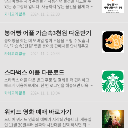
당근마켓은 지역 주민들과 사용하던 물건을 사고팔 수
습니다. * 이벤트 기간: 24.11.29(금) ~ 12.8(일) 기간
있는 중고장터 입니다. 사용하지 않는 물건을 쉽게 처분
중 1회 응모 가능 * 경품 안내☑️ LE GRAND THEATRE
하고, 필요한 물건도 저렴하게 구할 수 있죠. 직거래 방
카테고리 없음
2024. 11. 2. 22:30
더현대 서울 입장권 (500명, 1인2매)☑️ 해리 키링 (15
식으로 배송비 절감과 빠른 거래가 가능해 시간과 비용
명, 색상 랜덤)☑️ H.Point 10P (3만명) 현대..
을 모두 아낄 수 있습니다. 이미 많은 사람들이 사용하
고 있으니, 활발한 거래를 통해 좋은 물건 잘 보내고, 새
붕어빵 어플 가슴속3천원 다운받기
로운 물건과 만나보세요. ⬇️당근마켓 어플 다운로드
⬇️ 당근마켓에서 물건을 잘 팔기 위한 팁 사진 품질: 밝고
붕어빵을 찾는 데 모바일 앱이 도움을 드릴 수 있습니
선명한 사진을 여러 각도에서 촬영하세요. 좋은 이미지
다. '가슴속3천원' 앱은 붕어빵 판매처를 안내해주고,
가 관심을 끌고 신뢰를 줍니다. 상세한 설명: 상품의 상
사용자 리뷰도 확인할 수 있어요. 붕어빵 뿐만 아니라
카테고리 없음
2024. 11. 2. 20:44
태, 사용 기간, 특징 등을 상세히 기재하세요. 질문에 대
타코야끼, 계란빵, 호떡 파는 곳도 찾을 수 있답니다. 지
한 답변이 미리 준비되어 있으면 구매자가 더 안심할 수
금 다운로드 받으시고 주변의 붕어빵 가게를 쉽게 찾아
있습니다. 가격 경쟁력: 유사 상품과 가격을 비교하여 ..
보세요. ⬇️ 가슴속 3천원 어플 다운받기 ⬇️ '가슴속 3천
스타벅스 어플 다운로드
원' 어플 소개 최근 겨울철이 다가오면서 붕어빵을 찾는
소비자들이 늘고 있습니다. '가슴속3천원' 앱은 사용자
스타벅스 어플 다운 받고 주문 및 결제를 더 편리하고
들이 자발적으로 노점 정보를 등록해 운영되고 있어, 붕
빠르게 이용해보세요. 한 번 로그인을 해놓으면 더욱 더
어빵 애호가들 사이에서 큰 호응을 얻고 있습니다. 이
간편한 사용이 가능합니다. 가입 시 생일을 입력하시면
카테고리 없음
2024. 11. 1. 10:04
앱을 통해 이용자는 자신의 위치를 설정하고 주변의 붕
스타벅스에서 1년에 한 번씩 주는 생일 무료음료 쿠폰
어빵 노점을 쉽게 찾을 수 있으며, 가게의 정보와 리뷰
을 받으실 수 있습니다. ⬇️스타벅스 어플 다운로드⬇️ 스
를 통해 어떤 붕어빵을 맛볼지 결정할 수 있습니다...
타벅스 프리퀀시 프로모션스타벅스의 프리퀀시 프로모
위키드 영화 예매 바로가기
션은 특정 기간 동안 음료를 구매할 때마다 스탬프를 적
립할 수 있는 이벤트입니다. 일정 수의 스탬프를 모으면
드디어 위키드 영화의 예매가 시작되었습니다. 개봉일
특별한 혜택이나 상품을 받을 수 있는데요. 보통 프로모
인 11월 20일부터 날짜와 시간대를 선택 하시면 되는