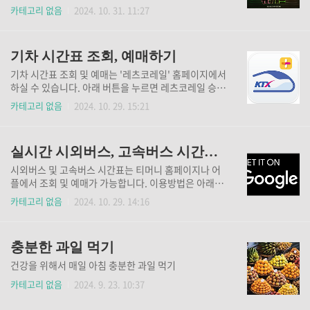
션의 내용은 시즌별로 달라지며, 특정 음료나 상품에 적
데요. 원하는 시간대로 미리 예매하시고 기다림의 즐거
카테고리 없음
2024. 10. 31. 11:27
용되는 경우도 있습니다. 보통 1년에 두 번, 써머 시즌
움 누리시길 바랍니다. ⬇️ 위키드 예매 페이지로 바로 이
과 윈터 시즌에 진행하는 프로모션입니다. 이벤트 기간
동 ⬇️ CGV 예매 >> 롯데시네마 예매 >> 메가박스 예매
동안 미션 음료 3잔 포함, 17잔의 음료를 구매하면 증정
>> 위키드 영화 할리우드에서 오랫동안 준비해 온 영
품으..
기차 시간표 조회, 예매하기
화 '위키드'가 개봉을 앞두고 있습니다. 뮤지컬 영화의
경험이 풍부한 존 추 감독이 메가폰을 잡았다고 하는데
기차 시간표 조회 및 예매는 '레츠코레일' 홈페이지에서
요. 예고편에서 공개된 영상의 퀄리티를 보면 원작 뮤지
하실 수 있습니다. 아래 버튼을 누르면 레츠코레일 승차
컬을 잘 모르는 관객들도 충분히 즐길 수 있을거라 기대
권 조회 및 예매 홈페이지로 이동합니다. KTX 시간표
카테고리 없음
2024. 10. 29. 15:21
됩니다. 뮤지컬 위키드의 실사 영화의 감동은 오리지널
조회 👆 SRT 시간표 조회 👆 일반열차 시간표 조회 👆 코
과 더빙 버전 두 가지로 느껴보실 수 있습니다. 우리에
레일톡 어플 다운 모바일로 이용을 하신다면, 홈페이지
게도 이미 익숙한 노래 잘하는 가수인 '아리아나 그란
보다 '코레일톡' 어플에서 더 빠르고 편하게 이용하실
데'..
실시간 시외버스, 고속버스 시간표 확인하기
수 있습니다. 자주 이용하지 않더라도 한 번 받아 놓으
면 매번 이용시 간편하게 사용할 수 있으니 무료로 다운
시외버스 및 고속버스 시간표는 티머니 홈페이지나 어
받고 바로 사용해보세요. ⬇️ 코레일톡 어플 다운받기
플에서 조회 및 예매가 가능합니다. 이용방법은 아래에
⬇️ 코레일톡 어플 이용방법 코레일톡 어플을 사용하시
자세히 나와있으니 필요하시다면 참고하시길 바랍니
카테고리 없음
2024. 10. 29. 14:16
기 위해서 회원가입 및 로그인 부터 진행해줘야 합니다.
다. 지금 바로 조회하실 분은 버튼을 누르면 홈페이지로
아이디는 숫자형태로 발급되는 회원번호입니다. 기억
이동합니다. 시외버스 시간표 조회 👆 고속버스 시간표
하기가 쉽지 않으니 로그인 할 때 '회원번호 저장'..
조회 👆 티머니GO 어플 다운받기 모바일로 이용을 할
충분한 과일 먹기
때에는 홈페이지보다 어플을 사용하는 방법이 더 편리
하고 빠른데요. 시외버스와 고속버스 이용 홈페이지는
건강을 위해서 매일 아침 충분한 과일 먹기
각각 따로 있는 반면, 티머니GO 어플에서는 시외버스,
카테고리 없음
2024. 9. 23. 10:37
고속버스를 함께 조회하고 예매하는 것이 가능합니다.
대중교통을 계속해서 이용하실거라면 어플 사용하시고